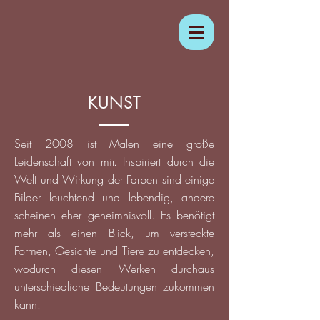
KUNST
Seit 2008 ist Malen eine große
Leidenschaft von mir. Inspiriert durch die
Welt und Wirkung der Farben sind einige
Bilder leuchtend und lebendig, andere
scheinen eher geheimnisvoll. Es benötigt
mehr als einen Blick, um versteckte
Formen, Gesichte und Tiere zu
entdecken
,
wodurch diesen Werken durchaus
unterschiedliche Bedeutungen zukommen
kann.